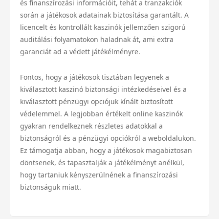
és finanszírozási információit, tehát a tranzakciók
során a játékosok adatainak biztosítása garantált. A
licencelt és kontrollált kaszinók jellemzően szigorú
auditálási folyamatokon haladnak át, ami extra
garanciát ad a védett játékélményre.
Fontos, hogy a játékosok tisztában legyenek a
kiválasztott kaszinó biztonsági intézkedéseivel és a
kiválasztott pénzügyi opciójuk kínált biztosított
védelemmel. A legjobban értékelt online kaszinók
gyakran rendelkeznek részletes adatokkal a
biztonságról és a pénzügyi opciókról a weboldalukon.
Ez támogatja abban, hogy a játékosok magabiztosan
döntsenek, és tapasztalják a játékélményt anélkül,
hogy tartaniuk kényszerülnének a finanszírozási
biztonságuk miatt.