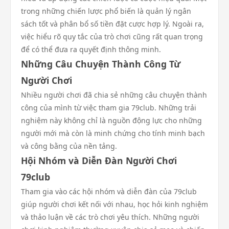
trong những chiến lược phổ biến là quản lý ngân
sách tốt và phân bổ số tiền đặt cược hợp lý. Ngoài ra,
việc hiểu rõ quy tắc của trò chơi cũng rất quan trọng
để có thể đưa ra quyết định thông minh.
Những Câu Chuyện Thành Công Từ
Người Chơi
Nhiều người chơi đã chia sẻ những câu chuyện thành
công của mình từ việc tham gia 79club. Những trải
nghiệm này không chỉ là nguồn động lực cho những
người mới mà còn là minh chứng cho tính minh bạch
và công bằng của nền tảng.
Hội Nhóm và Diễn Đàn Người Chơi
79club
Tham gia vào các hội nhóm và diễn đàn của 79club
giúp người chơi kết nối với nhau, học hỏi kinh nghiệm
và thảo luận về các trò chơi yêu thích. Những người