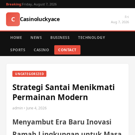
Breaking:
Friday, August 7, 2026
Fri
C
Casinoluckyace
Aug 7, 2026
HOME
NEWS
BUSINESS
TECHNOLOGY
SPORTS
CASINO
CONTACT
UNCATEGORIZED
Strategi Santai Menikmati
Permainan Modern
admin • June 4, 2026
Menyambut Era Baru Inovasi
Ramah Lingkungan untuk Masa