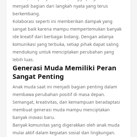
menjadi bagian dari langkah nyata yang terus
berkembang.
Kolaborasi seperti ini memberikan dampak yang
sangat baik karena mampu mempertemukan banyak
ide kreatif dari berbagai bidang. Dengan adanya
komunikasi yang terbuka, setiap pihak dapat saling
mendukung untuk menciptakan perubahan yang
lebih luas.
Generasi Muda Memiliki Peran
Sangat Penting
Anak muda saat ini menjadi bagian penting dalam
membawa perubahan positif di masa depan.
Semangat, kreativitas, dan kemampuan beradaptasi
membuat generasi muda mampu menciptakan
banyak inovasi baru.
Banyak komunitas yang digerakkan oleh anak muda
mulai aktif dalam kegiatan sosial dan lingkungan.