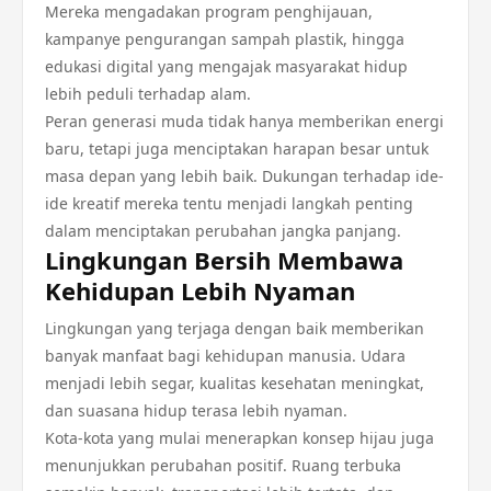
Mereka mengadakan program penghijauan,
kampanye pengurangan sampah plastik, hingga
edukasi digital yang mengajak masyarakat hidup
lebih peduli terhadap alam.
Peran generasi muda tidak hanya memberikan energi
baru, tetapi juga menciptakan harapan besar untuk
masa depan yang lebih baik. Dukungan terhadap ide-
ide kreatif mereka tentu menjadi langkah penting
dalam menciptakan perubahan jangka panjang.
Lingkungan Bersih Membawa
Kehidupan Lebih Nyaman
Lingkungan yang terjaga dengan baik memberikan
banyak manfaat bagi kehidupan manusia. Udara
menjadi lebih segar, kualitas kesehatan meningkat,
dan suasana hidup terasa lebih nyaman.
Kota-kota yang mulai menerapkan konsep hijau juga
menunjukkan perubahan positif. Ruang terbuka