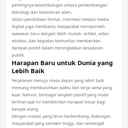
pentingnya keseimbangan antara perkembangan
teknologi dan kelestarian alam.
Selain pendidikan formal, informasi melalui media
digital juga membantu masyarakat memperoleh
wawasan baru dengan lebih mudah. Artikel, video
edukasi, dan kegiatan komunitas memberikan
dampak positif dalam meningkatkan kesadaran
publik.
Harapan Baru untuk Dunia yang
Lebih Baik
Perjalanan menuju masa depan yang lebih baik
memang membutuhkan waktu dan kerja sama yang
kuat. Namun, berbagai langkah positif yang mulai
terlihat saat ini memberikan harapan besar bagi
banyak orang.
Dengan inovasi yang terus berkembang, dukungan
masyarakat yang semakin tinggi, dan semangat