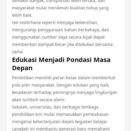
semakin banyak, transportasi lebih tertata, dan
masyarakat mulai menikmati kualitas hidup yang
lebih baik.
Hal sederhana seperti menjaga kebersihan,
mengurangi penggunaan bahan berbahaya, dan
menggunakan sumber daya secara bijak dapat
memberikan dampak besar jika dilakukan bersama-
sama.
Edukasi Menjadi Pondasi Masa
Depan
Pendidikan memiliki peran besar dalam membentuk
pola pikir masyarakat. Dengan edukasi yang baik,
kesadaran terhadap pentingnya menjaga lingkungan
akan tumbuh secara alami.
Sekolah, universitas, dan berbagai lembaga
pendidikan kini mulai memasukkan pembahasan
mengenai keberlanjutan dalam kegiatan belajar.
Langkah ini membantu generasi baru memahami