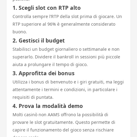
1. Scegli slot con RTP alto
Controlla sempre l’RTP della slot prima di giocare. Un
RTP superiore al 96% è generalmente considerato
buono.
2. Gestisci il budget
Stabilisci un budget giornaliero o settimanale e non
superarlo. Dividere il bankroll in sessioni più piccole
aiuta a prolungare il tempo di gioco.
3. Approfitta dei bonus
Utilizza i bonus di benvenuto e i giri gratuiti, ma leggi
attentamente i termini e condizioni, in particolare i
requisiti di puntata.
4. Prova la modalità demo
Molti casinò non AAMS offrono la possibilità di
provare le slot gratuitamente. Questo permette di
capire il funzionamento del gioco senza rischiare