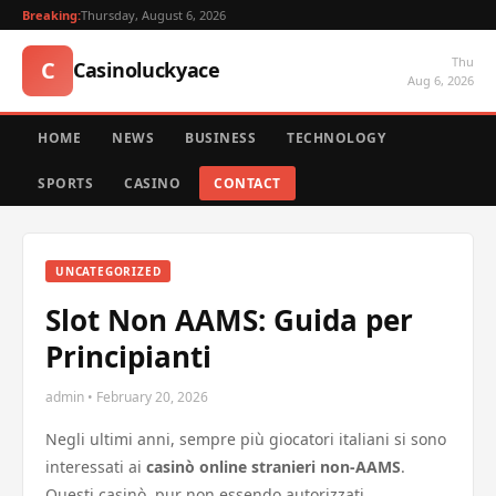
Breaking:
Thursday, August 6, 2026
Thu
C
Casinoluckyace
Aug 6, 2026
HOME
NEWS
BUSINESS
TECHNOLOGY
SPORTS
CASINO
CONTACT
UNCATEGORIZED
Slot Non AAMS: Guida per
Principianti
admin • February 20, 2026
Negli ultimi anni, sempre più giocatori italiani si sono
interessati ai
casinò online stranieri non-AAMS
.
Questi casinò, pur non essendo autorizzati