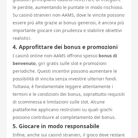
le perdite, aumentando le puntate in modo rischioso.
Su casinò stranieri non-AAMS, dove le vincite possono
essere più alte grazie ai bonus generosi, è ancora più
importante giocare con prudenza e stabilire obiettivi
realistici.
4. Approfittare dei bonus e promozioni
I casinò online non-AAMS offrono spesso
bonus di
benvenuto
, giri gratis sulle slot e promozioni
periodiche. Questi incentivi possono aumentare le
possibilità di vincita senza investire ulteriori fondi.
Tuttavia, è fondamentale leggere attentamente i
termini e le condizioni dei bonus, soprattutto requisiti
di scommessa e limitazioni sulle slot. Alcune
piattaforme applicano restrizioni su quali giochi
possono contribuire al completamento del bonus.
5. Giocare in modo responsabile
Infine, anche sui casinò stranieri, il gioco deve restare