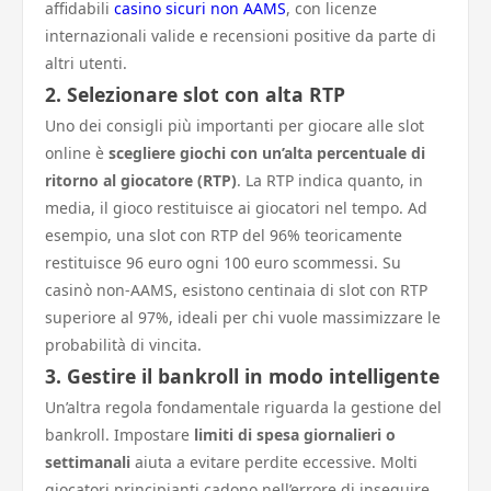
affidabili
casino sicuri non AAMS
, con licenze
internazionali valide e recensioni positive da parte di
altri utenti.
2. Selezionare slot con alta RTP
Uno dei consigli più importanti per giocare alle slot
online è
scegliere giochi con un’alta percentuale di
ritorno al giocatore (RTP)
. La RTP indica quanto, in
media, il gioco restituisce ai giocatori nel tempo. Ad
esempio, una slot con RTP del 96% teoricamente
restituisce 96 euro ogni 100 euro scommessi. Su
casinò non-AAMS, esistono centinaia di slot con RTP
superiore al 97%, ideali per chi vuole massimizzare le
probabilità di vincita.
3. Gestire il bankroll in modo intelligente
Un’altra regola fondamentale riguarda la gestione del
bankroll. Impostare
limiti di spesa giornalieri o
settimanali
aiuta a evitare perdite eccessive. Molti
giocatori principianti cadono nell’errore di inseguire