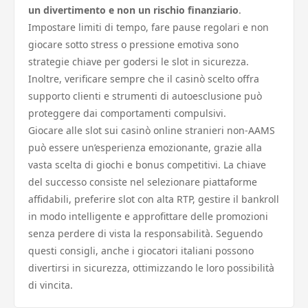
un divertimento e non un rischio finanziario
.
Impostare limiti di tempo, fare pause regolari e non
giocare sotto stress o pressione emotiva sono
strategie chiave per godersi le slot in sicurezza.
Inoltre, verificare sempre che il casinò scelto offra
supporto clienti e strumenti di autoesclusione può
proteggere dai comportamenti compulsivi.
Giocare alle slot sui casinò online stranieri non-AAMS
può essere un’esperienza emozionante, grazie alla
vasta scelta di giochi e bonus competitivi. La chiave
del successo consiste nel selezionare piattaforme
affidabili, preferire slot con alta RTP, gestire il bankroll
in modo intelligente e approfittare delle promozioni
senza perdere di vista la responsabilità. Seguendo
questi consigli, anche i giocatori italiani possono
divertirsi in sicurezza, ottimizzando le loro possibilità
di vincita.