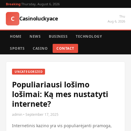
Breaking:
Thursday, August 6, 2026
Thu
C
Casinoluckyace
Aug 6, 2026
HOME
NEWS
BUSINESS
TECHNOLOGY
SPORTS
CASINO
CONTACT
UNCATEGORIZED
Populiariausi lošimo
lošimai: Ką mes nustatyti
internete?
admin • September 17, 2025
Internetinis kazino yra vis populiarėjanti pramoga,