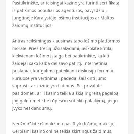
Pasitikrinkite, ar teisingai kazino yra turinti sertifikatą
iš patikimos populiarios agentūros, pavyzdžiui,
Jungtinėje Karalystėje lošimų institucijos ar Maltos
žaidimų institucijos.
Antras reikšmingas klausimas tapo lošimo platformos
moralė. Prieš trečią užsisakydami, ieškokite kritikų
kiekvienam lošimo įstaiga bei patikrinkite, ką kiti
žaidėjai sako kalba dėl savo patirtį. Internetiniai
puslapiai, kur galima pateikiami diskusijų forumai
kuriuose yra vertinimai, padeda išaiškinti jums
suprasti, ar kazino yra fiatinius. Be, privalote
pasidomėti, ar ji kazino teikia aiškią ir greitą pagalbą,
jog galėtumėte be rūpesčių suteikti palaikymą, jeigu
įvyko nesklandumų.
Neužmirškite išanalizuoti pasiūlytų lošimų ir akcijų.
Gerbiami kazino online teikia skirtingus žaidimus,