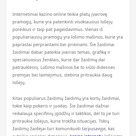
Internetiniai kazino online teikia platų įvairovę
pramogų, kurie yra patenkinti visokiausius lošėjų
poreikius ir taip pat pageidavimus. Vienas iš
populiariausių pramogų yra lošimo mašinos, kurie yra
paprastai perprantami bei prieinami. Šie žaidimai
žaidimai dabar pateikia įvairias temas, grafiką ir
specialiuosius ženklais, kurie dar žaidimą dar
patrauklesnį. Lošimo mašinos be to siūlo didesnes
premijas bei laimėjimus, stebina pritraukia daug
lošėjų.
Kitas populiarus žaidimų žaidimų yra kortų žaidimai,
tokie kaip pokeris ir juodas. Šie žaidimai dažnai
reikalauja specifinių įgūdžių ir taktikos, dėl to jie turi
pritraukia lošėjus, kurie trokšta situacijas. Tokių
žaidimų žaidėjai turi komunikuoti tarpusavyje, kas