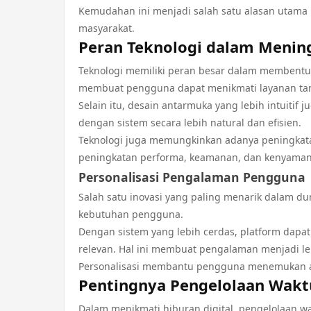
Kemudahan ini menjadi salah satu alasan utama 
masyarakat.
Peran Teknologi dalam Meni
Teknologi memiliki peran besar dalam membentuk
membuat pengguna dapat menikmati layanan tan
Selain itu, desain antarmuka yang lebih intuit
dengan sistem secara lebih natural dan efisien.
Teknologi juga memungkinkan adanya peningkata
peningkatan performa, keamanan, dan kenyama
Personalisasi Pengalaman Pengguna
Salah satu inovasi yang paling menarik dalam 
kebutuhan pengguna.
Dengan sistem yang lebih cerdas, platform da
relevan. Hal ini membuat pengalaman menjadi le
Personalisasi membantu pengguna menemukan ap
Pentingnya Pengelolaan Wakt
Dalam menikmati hiburan digital, pengelolaan w