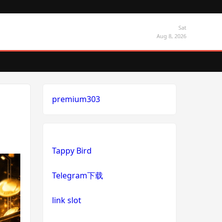
Sat
Aug 8, 2026
premium303
Tappy Bird
Telegram下载
link slot