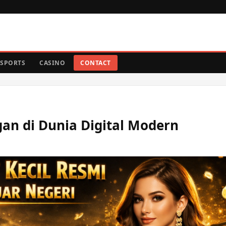
SPORTS
CASINO
CONTACT
an di Dunia Digital Modern