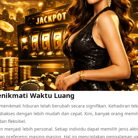
nikmati Waktu Luang
menikmati hiburan telah berubah secara signifikan. Kehadiran tek
 diakses dengan lebih mudah dan cepat. Kini, banyak orang memil
an fleksibel.
enjadi lebih personal. Setiap individu dapat memilih jenis aktiv
dan preferensi masing-masing. Hal ini menciptakan pengalaman y