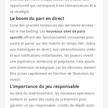
opportunité qui correspond à ses connaissances et à
sa stratégie.
Le boom du pari en direct
L’une des grandes tendances des dernières années
est le live betting. Les
nouveaux sites de paris
sportifs
offrent des fonctionnalités innovantes pour
suivre et parier sur des matchs en temps réel. Grâce
aux statistiques en direct, aux retransmissions vidéo
et aux notifications instantanées, les joueurs vivent
une expérience immersive et palpitante. Cela ajoute
une dimension stratégique, car les décisions doivent
être prises rapidement en fonction de l’évolution du
match.
L’importance du jeu responsable
Au-delà du divertissement, les nouveaux opérateurs
mettent en avant des outils de prévention pour
garantir un jeu responsable. Limites de dépôt, auto-