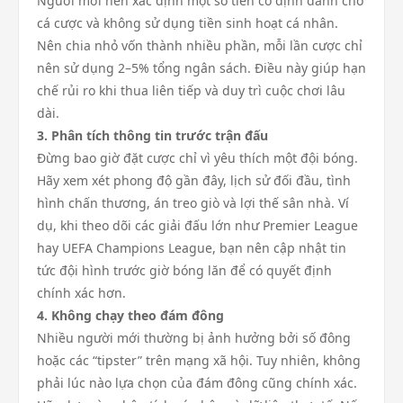
Người mới nên xác định một số tiền cố định dành cho
cá cược và không sử dụng tiền sinh hoạt cá nhân.
Nên chia nhỏ vốn thành nhiều phần, mỗi lần cược chỉ
nên sử dụng 2–5% tổng ngân sách. Điều này giúp hạn
chế rủi ro khi thua liên tiếp và duy trì cuộc chơi lâu
dài.
3. Phân tích thông tin trước trận đấu
Đừng bao giờ đặt cược chỉ vì yêu thích một đội bóng.
Hãy xem xét phong độ gần đây, lịch sử đối đầu, tình
hình chấn thương, án treo giò và lợi thế sân nhà. Ví
dụ, khi theo dõi các giải đấu lớn như
Premier League
hay
UEFA Champions League
, bạn nên cập nhật tin
tức đội hình trước giờ bóng lăn để có quyết định
chính xác hơn.
4. Không chạy theo đám đông
Nhiều người mới thường bị ảnh hưởng bởi số đông
hoặc các “tipster” trên mạng xã hội. Tuy nhiên, không
phải lúc nào lựa chọn của đám đông cũng chính xác.