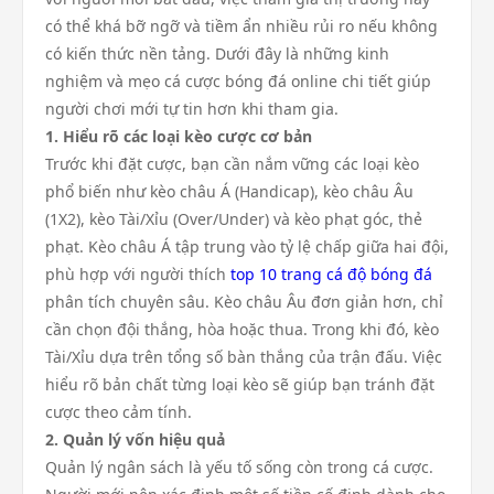
có thể khá bỡ ngỡ và tiềm ẩn nhiều rủi ro nếu không
có kiến thức nền tảng. Dưới đây là những kinh
nghiệm và mẹo cá cược bóng đá online chi tiết giúp
người chơi mới tự tin hơn khi tham gia.
1. Hiểu rõ các loại kèo cược cơ bản
Trước khi đặt cược, bạn cần nắm vững các loại kèo
phổ biến như kèo châu Á (Handicap), kèo châu Âu
(1X2), kèo Tài/Xỉu (Over/Under) và kèo phạt góc, thẻ
phạt. Kèo châu Á tập trung vào tỷ lệ chấp giữa hai đội,
phù hợp với người thích
top 10 trang cá độ bóng đá
phân tích chuyên sâu. Kèo châu Âu đơn giản hơn, chỉ
cần chọn đội thắng, hòa hoặc thua. Trong khi đó, kèo
Tài/Xỉu dựa trên tổng số bàn thắng của trận đấu. Việc
hiểu rõ bản chất từng loại kèo sẽ giúp bạn tránh đặt
cược theo cảm tính.
2. Quản lý vốn hiệu quả
Quản lý ngân sách là yếu tố sống còn trong cá cược.