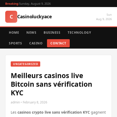
Breaking:
Sunday, August 9, 2026
Sun
C
Casinoluckyace
Aug 9, 2026
HOME
NEWS
BUSINESS
TECHNOLOGY
SPORTS
CASINO
CONTACT
UNCATEGORIZED
Meilleurs casinos live
Bitcoin sans vérification
KYC
admin • February 8, 2026
Les
casinos crypto live sans vérification KYC
gagnent