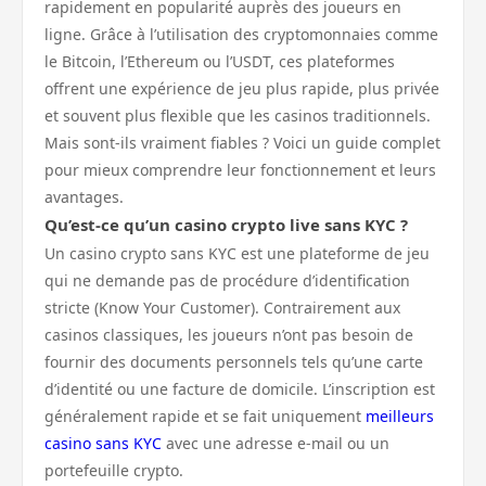
rapidement en popularité auprès des joueurs en
ligne. Grâce à l’utilisation des cryptomonnaies comme
le Bitcoin, l’Ethereum ou l’USDT, ces plateformes
offrent une expérience de jeu plus rapide, plus privée
et souvent plus flexible que les casinos traditionnels.
Mais sont-ils vraiment fiables ? Voici un guide complet
pour mieux comprendre leur fonctionnement et leurs
avantages.
Qu’est-ce qu’un casino crypto live sans KYC ?
Un casino crypto sans KYC est une plateforme de jeu
qui ne demande pas de procédure d’identification
stricte (Know Your Customer). Contrairement aux
casinos classiques, les joueurs n’ont pas besoin de
fournir des documents personnels tels qu’une carte
d’identité ou une facture de domicile. L’inscription est
généralement rapide et se fait uniquement
meilleurs
casino sans KYC
avec une adresse e-mail ou un
portefeuille crypto.