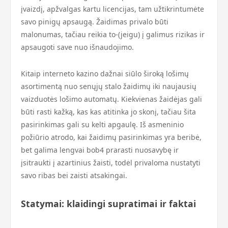
įvaizdį, apžvalgas kartu licencijas, tam užtikrintumėte
savo pinigų apsaugą. Žaidimas privalo būti
malonumas, tačiau reikia to-(jeigu) į galimus rizikas ir
apsaugoti save nuo išnaudojimo.
Kitaip interneto kazino dažnai siūlo široką lošimų
asortimentą nuo senųjų stalo žaidimų iki naujausių
vaizduotės lošimo automatų. Kiekvienas žaidėjas gali
būti rasti kažką, kas kas atitinka jo skonį, tačiau šita
pasirinkimas gali su kelti apgaulę. Iš asmeninio
požiūrio atrodo, kai žaidimų pasirinkimas yra beribė,
bet galima lengvai bob4 prarasti nuosavybę ir
įsitraukti į azartinius žaisti, todėl privaloma nustatyti
savo ribas bei zaisti atsakingai.
Statymai: klaidingi supratimai ir faktai