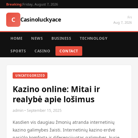
Breaking:
Friday, August 7, 2026
Fri
C
Casinoluckyace
Aug 7, 2026
HOME
NEWS
BUSINESS
TECHNOLOGY
SPORTS
CASINO
CONTACT
UNCATEGORIZED
Kazino online: Mitai ir
realybė apie lošimus
admin • September 15, 2025
Kasdien vis daugiau žmonių atranda internetinių
kazino galimybes žaisti. Internetinių kazino erdvė
pasiūlo komfortą ir diferencijuotas galimybes, kurie