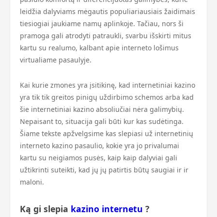
leidžia dalyviams mėgautis populiariausiais žaidimais
tiesiogiai jaukiame namų aplinkoje. Tačiau, nors ši
pramoga gali atrodyti patraukli, svarbu išskirti mitus
kartu su realumo, kalbant apie interneto lošimus
virtualiame pasaulyje.
Kai kurie zmones yra įsitikinę, kad internetiniai kazino
yra tik tik greitos pinigų uždirbimo schemos arba kad
šie internetiniai kazino absoliučiai nėra galimybių.
Nepaisant to, situacija gali būti kur kas sudėtinga.
Šiame tekste apžvelgsime kas slepiasi už internetinių
interneto kazino pasaulio, kokie yra jo privalumai
kartu su neigiamos pusės, kaip kaip dalyviai gali
užtikrinti suteikti, kad jų jų patirtis būtų saugiai ir ir
maloni.
Ką gi slepia
kazino internetu
?