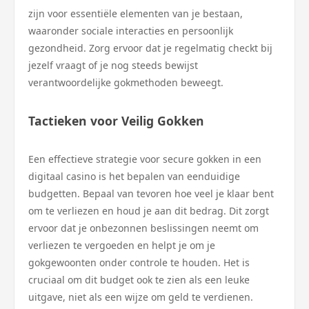
zijn voor essentiële elementen van je bestaan,
waaronder sociale interacties en persoonlijk
gezondheid. Zorg ervoor dat je regelmatig checkt bij
jezelf vraagt of je nog steeds bewijst
verantwoordelijke gokmethoden beweegt.
Tactieken voor Veilig Gokken
Een effectieve strategie voor secure gokken in een
digitaal casino is het bepalen van eenduidige
budgetten. Bepaal van tevoren hoe veel je klaar bent
om te verliezen en houd je aan dit bedrag. Dit zorgt
ervoor dat je onbezonnen beslissingen neemt om
verliezen te vergoeden en helpt je om je
gokgewoonten onder controle te houden. Het is
cruciaal om dit budget ook te zien als een leuke
uitgave, niet als een wijze om geld te verdienen.