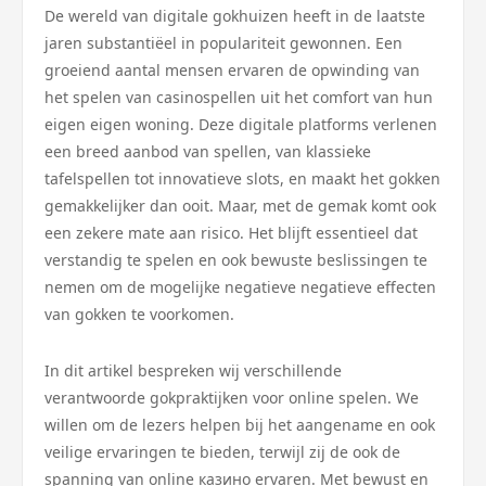
De wereld van digitale gokhuizen heeft in de laatste
jaren substantiëel in populariteit gewonnen. Een
groeiend aantal mensen ervaren de opwinding van
het spelen van casinospellen uit het comfort van hun
eigen eigen woning. Deze digitale platforms verlenen
een breed aanbod van spellen, van klassieke
tafelspellen tot innovatieve slots, en maakt het gokken
gemakkelijker dan ooit. Maar, met de gemak komt ook
een zekere mate aan risico. Het blijft essentieel dat
verstandig te spelen en ook bewuste beslissingen te
nemen om de mogelijke negatieve negatieve effecten
van gokken te voorkomen.
In dit artikel bespreken wij verschillende
verantwoorde gokpraktijken voor online spelen. We
willen om de lezers helpen bij het aangename en ook
veilige ervaringen te bieden, terwijl zij de ook de
spanning van online казино ervaren. Met bewust en