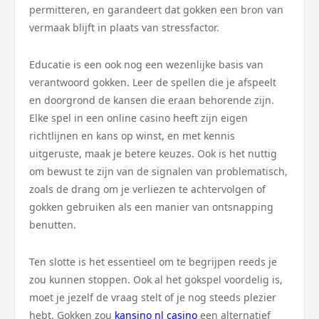
permitteren, en garandeert dat gokken een bron van
vermaak blijft in plaats van stressfactor.
Educatie is een ook nog een wezenlijke basis van
verantwoord gokken. Leer de spellen die je afspeelt
en doorgrond de kansen die eraan behorende zijn.
Elke spel in een online casino heeft zijn eigen
richtlijnen en kans op winst, en met kennis
uitgeruste, maak je betere keuzes. Ook is het nuttig
om bewust te zijn van de signalen van problematisch,
zoals de drang om je verliezen te achtervolgen of
gokken gebruiken als een manier van ontsnapping
benutten.
Ten slotte is het essentieel om te begrijpen reeds je
zou kunnen stoppen. Ook al het gokspel voordelig is,
moet je jezelf de vraag stelt of je nog steeds plezier
hebt. Gokken zou
kansino nl casino
een alternatief