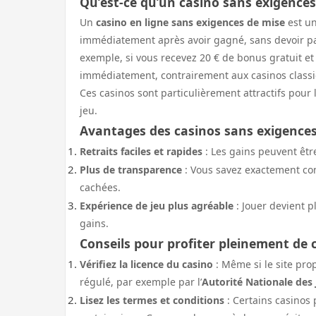
Qu’est-ce qu’un casino sans exigences
Un
casino en ligne sans exigences de mise
est un
immédiatement après avoir gagné, sans devoir pa
exemple, si vous recevez 20 € de bonus gratuit et 
immédiatement, contrairement aux casinos classiq
Ces casinos sont particulièrement attractifs pour l
jeu.
Avantages des casinos sans exigences
Retraits faciles et rapides
: Les gains peuvent êtr
Plus de transparence
: Vous savez exactement comb
cachées.
Expérience de jeu plus agréable
: Jouer devient p
gains.
Conseils pour profiter pleinement de 
Vérifiez la licence du casino
: Même si le site pro
régulé, par exemple par l’
Autorité Nationale des 
Lisez les termes et conditions
: Certains casinos 