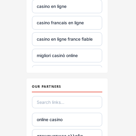
casino en ligne
casino utan svensk licens
non
casino francais en ligne
gamstop
casinos
lc88
casino en ligne france fiable
non
tr88
gamstop
migliori casinò online
casinos
32win
online casinos UK
non
svensk casino
gamstop
OUR PARTNERS
online casino
casinos
casino utan spelpaus
online casinos UK
i9bet
com
svensk casino
online casino
online casinos UK
alo
bästa online casino
789
στοιχηματικες ελλαδα