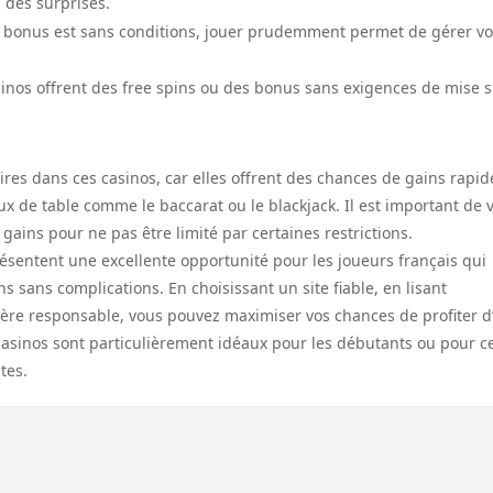
 des surprises.
 bonus est sans conditions, jouer prudemment permet de gérer vo
sinos offrent des free spins ou des bonus sans exigences de mise 
res dans ces casinos, car elles offrent des chances de gains rapid
x de table comme le baccarat ou le blackjack. Il est important de v
 gains pour ne pas être limité par certaines restrictions.
ésentent une excellente opportunité pour les joueurs français qui
s sans complications. En choisissant un site fiable, en lisant
ière responsable, vous pouvez maximiser vos chances de profiter d
casinos sont particulièrement idéaux pour les débutants ou pour c
tes.