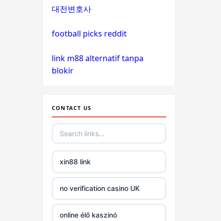
PHJOY
대전변호사
tg88
football picks reddit
go8
link m88 alternatif tanpa
blokir
non
gamstop
casinos
CONTACT US
non
gamstop
casinos
xin88 link
non
no verification casino UK
gamstop
casinos
online élő kaszinó