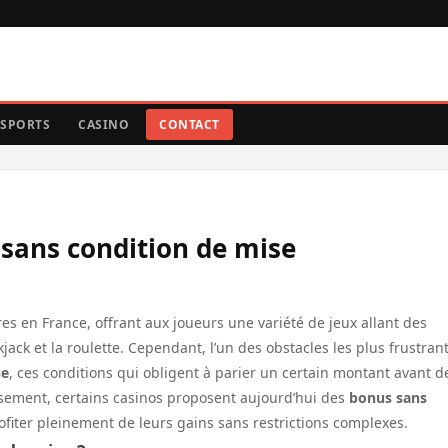
SPORTS
CASINO
CONTACT
 sans condition de mise
es en France, offrant aux joueurs une variété de jeux allant des
ack et la roulette. Cependant, l’un des obstacles les plus frustran
se
, ces conditions qui obligent à parier un certain montant avant d
usement, certains casinos proposent aujourd’hui des
bonus sans
ofiter pleinement de leurs gains sans restrictions complexes.