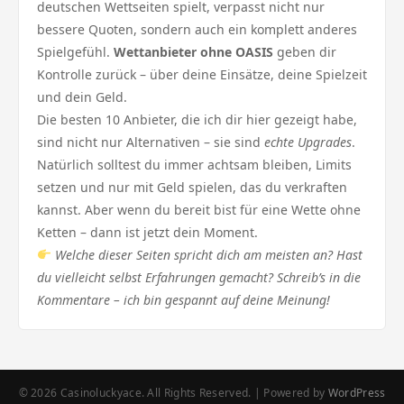
deutschen Wettseiten spielt, verpasst nicht nur
bessere Quoten, sondern auch ein komplett anderes
Spielgefühl.
Wettanbieter ohne OASIS
geben dir
Kontrolle zurück – über deine Einsätze, deine Spielzeit
und dein Geld.
Die besten 10 Anbieter, die ich dir hier gezeigt habe,
sind nicht nur Alternativen – sie sind
echte Upgrades
.
Natürlich solltest du immer achtsam bleiben, Limits
setzen und nur mit Geld spielen, das du verkraften
kannst. Aber wenn du bereit bist für eine Wette ohne
Ketten – dann ist jetzt dein Moment.
Welche dieser Seiten spricht dich am meisten an? Hast
du vielleicht selbst Erfahrungen gemacht? Schreib’s in die
Kommentare – ich bin gespannt auf deine Meinung!
© 2026 Casinoluckyace. All Rights Reserved. | Powered by
WordPress