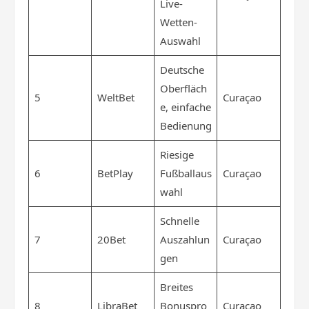
Live-
Wetten-
Auswahl
Deutsche
Oberfläch
5
WeltBet
Curaçao
e, einfache
Bedienung
Riesige
6
BetPlay
Fußballaus
Curaçao
wahl
Schnelle
7
20Bet
Auszahlun
Curaçao
gen
Breites
8
LibraBet
Bonuspro
Curaçao