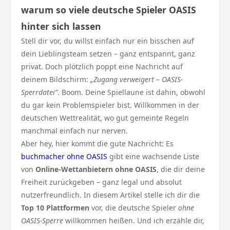
warum so viele deutsche Spieler OASIS
hinter sich lassen
Stell dir vor, du willst einfach nur ein bisschen auf
dein Lieblingsteam setzen – ganz entspannt, ganz
privat. Doch plötzlich poppt eine Nachricht auf
deinem Bildschirm:
„Zugang verweigert – OASIS-
Sperrdatei“
. Boom. Deine Spiellaune ist dahin, obwohl
du gar kein Problemspieler bist. Willkommen in der
deutschen Wettrealität, wo gut gemeinte Regeln
manchmal einfach nur nerven.
Aber hey, hier kommt die gute Nachricht: Es
buchmacher ohne OASIS
gibt eine wachsende Liste
von
Online-Wettanbietern ohne OASIS
, die dir deine
Freiheit zurückgeben – ganz legal und absolut
nutzerfreundlich. In diesem Artikel stelle ich dir die
Top 10 Plattformen
vor, die deutsche Spieler
ohne
OASIS-Sperre
willkommen heißen. Und ich erzähle dir,