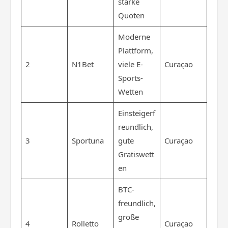
starke
Quoten
Moderne
Plattform,
2
N1Bet
viele E-
Curaçao
Sports-
Wetten
Einsteigerf
reundlich,
3
Sportuna
gute
Curaçao
Gratiswett
en
BTC-
freundlich,
große
4
Rolletto
Curaçao