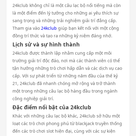
24kclub không chỉ là một câu lạc bộ nổi tiếng mà còn
là một điểm đến lý tưởng cho những ai yêu thích sự
sang trọng và những trải nghiệm giải trí đẳng cấp.
Tham gia vào
24kclub
giúp bạn kết nối với một cộng
đồng trí thức và tạo ra những kỷ niệm đáng nhớ.
Lịch sử và sự hình thành
24kclub được thành lập nhằm cung cấp một môi
trường giải trí độc đáo, nơi mà các thành viên có thể
tận hưởng những trò chơi hấp dẫn và các dịch vụ cao
cấp. Với sự phát triển từ những năm đầu của thế kỷ
21, 24kclub đã nhanh chóng mở rộng và trở thành
một trong những câu lạc bộ hàng đầu trong ngành
công nghiệp giải trí.
Đặc điểm nổi bật của 24kclub
Khác với những câu lạc bộ khác, 24kclub sở hữu một
loạt các trò chơi phong phú từ blackjack truyền thống
đến các trò chơi slot hiện đại, cùng với các sự kiện