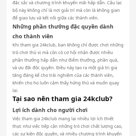
đặc sắc và chương trình khuyến mãi hấp dẫn. Câu lạc
bộ này không chỉ là nơi giải trí mà còn là không gian
để giao lưu và kết nối giữa các thành viên.
Những phần thưởng đặc quyền dành
cho thành viên
Khi tham gia 24kclub, bạn không chỉ được chơi những
trò chơi thú vị mà còn có cơ hội nhận được nhiều
phần thưởng hấp dẫn như điểm thưởng, phần quà,
và ưu đãi độc quyền. Điều này tạo ra một giá trị gia
tăng đáng kể cho trải nghiệm của các thành viên,
khiến cho họ luôn cảm thấy hứng thú và muốn quay
lại.
Tại sao nên tham gia 24kclub?
Lợi ích dành cho người chơi
Việc tham gia 24kclub mang lại nhiều lợi ích thiết
thực như việc tiếp cận những trò chơi chất lượng cao,
các sự kiện độc quyền, và nhiều chương trình khuyến