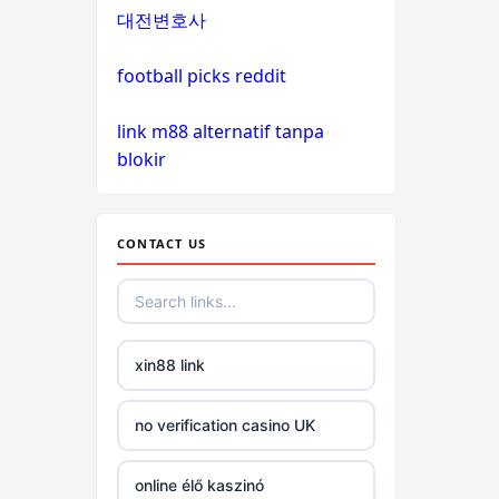
PHJOY
대전변호사
tg88
football picks reddit
go8
link m88 alternatif tanpa
blokir
non
gamstop
casinos
CONTACT US
non
gamstop
casinos
xin88 link
non
no verification casino UK
gamstop
casinos
online élő kaszinó