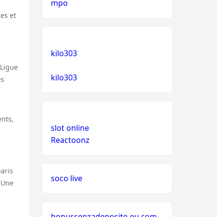
mpo
es et
kilo303
Ligue
kilo303
es
ents,
slot online
Reactoonz
aris
soco live
. Une
bonussenzadeposito.eu.com