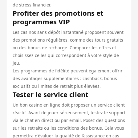
de stress financier.
Profiter des promotions et
programmes VIP
Les casinos sans dépôt instantané proposent souvent
des promotions régulières, comme des tours gratuits
ou des bonus de recharge. Comparez les offres et
choisissez celles qui correspondent à votre style de
jeu.
Les programmes de fidélité peuvent également offrir
des avantages supplémentaires : cashback, bonus
exclusifs ou limites de retrait plus élevées.
Tester le service client
Un bon casino en ligne doit proposer un service client
réactif. Avant de jouer sérieusement, testez le support
via le chat en direct ou par email. Posez des questions
sur les retraits ou les conditions des bonus. Cela vous
permettra d’évaluer la qualité de l’assistance en cas