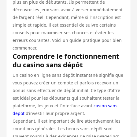
plus en plus de débutants. Ils permettent de
découvrir les jeux sans avoir à verser immédiatement
de l’argent réel. Cependant, même si l’inscription est
simple et rapide, il est essentiel de suivre certains
conseils pour maximiser ses chances et éviter les
erreurs courantes. Voici un guide pratique pour bien
commencer.
Comprendre le fonctionnement
du casino sans dépôt
Un casino en ligne sans dépôt instantané signifie que
vous pouvez créer un compte et parfois recevoir un
bonus sans effectuer de dépôt initial. Ce type d’offre
est idéal pour les débutants qui souhaitent tester la
plateforme, les jeux et l’interface avant
casino sans
depot
d’investir leur propre argent.
Cependant, il est important de lire attentivement les
conditions générales. Les bonus sans dépôt sont
souvent soumis à des exigences de mise (wagering),