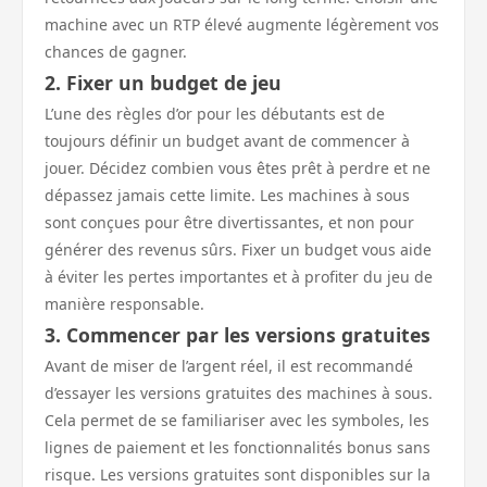
machine avec un RTP élevé augmente légèrement vos
chances de gagner.
2. Fixer un budget de jeu
L’une des règles d’or pour les débutants est de
toujours définir un budget avant de commencer à
jouer. Décidez combien vous êtes prêt à perdre et ne
dépassez jamais cette limite. Les machines à sous
sont conçues pour être divertissantes, et non pour
générer des revenus sûrs. Fixer un budget vous aide
à éviter les pertes importantes et à profiter du jeu de
manière responsable.
3. Commencer par les versions gratuites
Avant de miser de l’argent réel, il est recommandé
d’essayer les versions gratuites des machines à sous.
Cela permet de se familiariser avec les symboles, les
lignes de paiement et les fonctionnalités bonus sans
risque. Les versions gratuites sont disponibles sur la