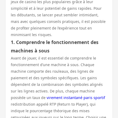
jeux de casino les plus populaires grâce à leur
simplicité et à leur potentiel de gains rapides. Pour
les débutants, se lancer peut sembler intimidant,
mais avec quelques conseils pratiques, il est possible
de profiter pleinement de l’expérience tout en
minimisant les risques.
1. Comprendre le fonctionnement des
machines à sous
Avant de jouer, il est essentiel de comprendre le
fonctionnement d’une machine à sous. Chaque
machine comporte des rouleaux, des lignes de
paiement et des symboles spécifiques. Les gains
dépendent de la combinaison des symboles alignés
sur les lignes actives. De plus, chaque machine
possède un taux de
virement instantané paris sportif
redistribution appelé RTP (Return to Player), qui
indique le pourcentage théorique des mises
retournées aux joueurs sur le long terme. Choisir une