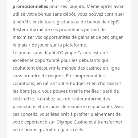
promotionnelles
pour ses joueurs. Même après avoir
utilisé votre bonus sans dépôt, vous pouvez continuer
à bénéficier de tours gratuits ou de bonus de dépôt.
Rester informé de ces promotions permet de
maximiser vos opportunités de gains et de prolonger
le plaisir de jouer sur la plateforme.
Le bonus sans dépôt d’Olympe Casino est une
excellente opportunité pour les débutants qui
souhaitent découvrir le monde des casinos en ligne
sans prendre de risques. En comprenant les
conditions, en gérant votre budget et en choisissant
les bons jeux, vous pouvez tirer le meilleur parti de
cette offre. N’oubliez pas de rester informé des
promotions et de jouer de manière responsable. Avec
ces conseils, vous êtes prêt à profiter pleinement de
votre expérience sur Olympe Casino et à transformer
votre bonus gratuit en gains réels.