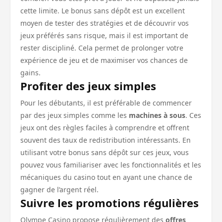
cette limite. Le bonus sans dépôt est un excellent
moyen de tester des stratégies et de découvrir vos
jeux préférés sans risque, mais il est important de
rester discipliné. Cela permet de prolonger votre
expérience de jeu et de maximiser vos chances de
gains.
Profiter des jeux simples
Pour les débutants, il est préférable de commencer
par des jeux simples comme les
machines à sous
. Ces
jeux ont des règles faciles à comprendre et offrent
souvent des taux de redistribution intéressants. En
utilisant votre bonus sans dépôt sur ces jeux, vous
pouvez vous familiariser avec les fonctionnalités et les
mécaniques du casino tout en ayant une chance de
gagner de l’argent réel.
Suivre les promotions régulières
Olympe Casino propose régulièrement des
offres