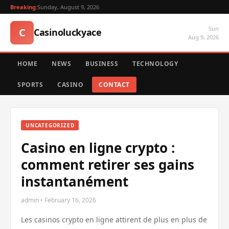
Breaking:
Sunday, August 9, 2026
Sun
C
Casinoluckyace
Aug 9, 2026
HOME
NEWS
BUSINESS
TECHNOLOGY
SPORTS
CASINO
CONTACT
UNCATEGORIZED
Casino en ligne crypto :
comment retirer ses gains
instantanément
admin • February 16, 2026
Les casinos crypto en ligne attirent de plus en plus de