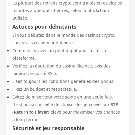
La plupart des retraits crypto sont traités en quelques
minutes à quelques heures, selon la blockchain
utilisée.
Astuces pour débutants
Si vous débutez dans le monde des casinos crypto,
suivez ces recommandations :
Commencez avec un petit dépôt pour tester la
plateforme.
Vérifiez la réputation du casino (licence, avis des
joueurs, sécurité SSL).
Lisez toujours les conditions générales des bonus.
Fixez un budget et respectez-le.
Évitez de miser tout votre solde en une seule fois.
Il est aussi conseillé de choisir des jeux avec un
RTP
(Return to Player)
élevé pour maximiser vos chances
à long terme.
Sécurité et jeu responsable