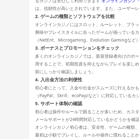
るカジノは安心して利用できます
オンラインカジノ 
は、信頼性が高いとされています。また、ユーザー
2. ゲームの種類とソフトウェアを比較
オンラインカジノにはスロット、ルーレット、ブラ
興味やプレイスタイルに合ったゲームが揃っている
（NetEnt、Microgaming、Evolution 
3. ボーナスとプロモーションをチェック
多くのオンラインカジノでは、新規登録者向けのボ
用することで、初期投資を抑えながらプレイを楽し
前にしっかり確認しましょう。
4. 入出金方法の利便性
初心者にとって、入金や出金がスムーズに行えるか
（PayPal、Skrill、ecoPayzなど）に対応
5. サポート体制の確認
初心者は操作やルールで困ることが多いため、カス
メールサポートが24時間対応しているかどうかを確
オンラインカジノ初心者は、安全性、ゲームの種類
最初は小額でプレイし、ルールや操作に慣れること