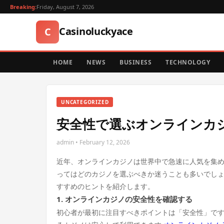
Breaking:
Friday, August 7, 2026
Casinoluckyace
C
HOME
NEWS
BUSINESS
TECHNOLOGY
UNCATEGORIZED
安全性で選ぶオンラインカ
admin • February 12, 2026
近年、オンラインカジノは世界中で急速に人気を集
ってはどのカジノを選ぶべきか迷うことも多いでし
すすめのヒントを紹介します。
1. オンラインカジノの安全性を確認する
初心者が最初に注目すべきポイントは「安全性」で