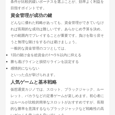
条件が比較的緩いボーナスを選ぶことが、効率よく利益を
目指すポイントです。
資金管理が成功の鍵
どんなに優れた戦略があっても、資金管理ができていなけ
れば長期的な成功は難しいです。あらかじめ予算を決め、
その範囲内でプレイすることが重要です。負けを取り戻そ
うと無理な賭けをするのは避けましょう。
一般的な資金管理のコツとしては、
1回の賭け金を総資金の1〜5％以内に抑える
勝ち逃げラインと損切りラインを設定する
感情的にならない
といった点が挙げられます。
人気ゲームと基本戦略
仮想通貨カジノでは、スロット、ブラックジャック、ルー
レット、バカラなどの定番ゲームが楽しめます。初心者に
はルールが比較的簡単なスロットがおすすめですが、長期
的な勝率を意識するならブラックジャックなど戦略性の高
いゲームを学ぶのも良いでしょう。