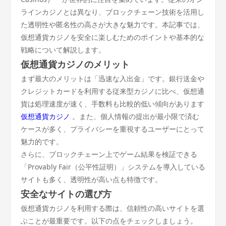
ラインカジノとは異なり、ブロックチェーン技術を活用し
た透明性や匿名性の高さが大きな魅力です。本記事では、
仮想通貨カジノを安全に楽しむためのポイントや基本的な
戦略について解説します。
仮想通貨カジノのメリット
まず最大のメリットは「迅速な入出金」です。銀行送金や
クレジットカードを利用する従来型カジノに比べ、仮想通
貨は処理速度が速く、手数料も比較的低い傾向があります
仮想通貨カジノ
。また、個人情報の提出が最小限で済む
ケースが多く、プライバシーを重視するユーザーにとって
魅力的です。
さらに、ブロックチェーン上でゲーム結果を検証できる
「Provably Fair（公平性証明）」システムを導入している
サイトも多く、透明性が高い点も特徴です。
安全なサイトの選び方
仮想通貨カジノを利用する際は、信頼性の高いサイトを選
ぶことが最重要です。以下の点をチェックしましょう。