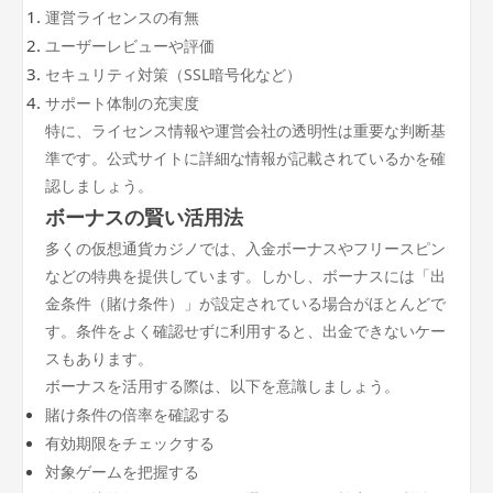
運営ライセンスの有無
ユーザーレビューや評価
セキュリティ対策（SSL暗号化など）
サポート体制の充実度
特に、ライセンス情報や運営会社の透明性は重要な判断基
準です。公式サイトに詳細な情報が記載されているかを確
認しましょう。
ボーナスの賢い活用法
多くの仮想通貨カジノでは、入金ボーナスやフリースピン
などの特典を提供しています。しかし、ボーナスには「出
金条件（賭け条件）」が設定されている場合がほとんどで
す。条件をよく確認せずに利用すると、出金できないケー
スもあります。
ボーナスを活用する際は、以下を意識しましょう。
賭け条件の倍率を確認する
有効期限をチェックする
対象ゲームを把握する