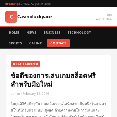
Breaking:
Sunday, August 9, 2026
Sun
C
Casinoluckyace
Aug 9, 2026
HOME
NEWS
BUSINESS
TECHNOLOGY
SPORTS
CASINO
CONTACT
UNCATEGORIZED
ข้อดีของการเล่นเกมสล็อตฟรี
สำหรับมือใหม่
admin • February 14, 2026
ในยุคดิจิทัลปัจจุบัน เกมสล็อตออนไลน์กลายเป็นหนึ่งในเกมคา
สิโนที่ได้รับความนิยมสูงสุด ด้วยความง่ายในการเล่นและ
โอกาสในการชนะรางวัลใหญ่ แต่สำหรับผู้เริ่มต้น การเลือกผู้