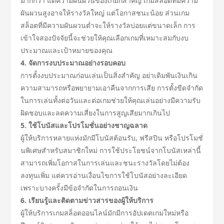
มากกว่า แต่ความผันผวนของเกมก็สำคัญ เกมสล็อตที่มีความ
ผันผวนสูงอาจให้รางวัลใหญ่ แต่โอกาสชนะน้อย ส่วนเกม
สล็อตที่มีความผันผวนต่ำจะให้รางวัลบ่อยแต่ขนาดเล็ก การ
เข้าใจสองปัจจัยนี้จะช่วยให้คุณเลือกเกมที่เหมาะสมกับงบ
ประมาณและเป้าหมายของคุณ
4. จัดการงบประมาณอย่างรอบคอบ
การตั้งงบประมาณก่อนเล่นเป็นสิ่งสำคัญ อย่าเดิมพันเงินเกิน
ความสามารถหรือพยายามเอาคืนจากการเสีย การตั้งขีดจำกัด
ในการเล่นทั้งต่อวันและต่อเกมช่วยให้คุณเล่นอย่างมีความรับ
ผิดชอบและลดความเสี่ยงในการสูญเสียมากเกินไป
5. ใช้โบนัสและโปรโมชั่นอย่างชาญฉลาด
ผู้ให้บริการหลายแห่งมักมีโบนัสต้อนรับ, ฟรีสปิน หรือโปรโมชั่
นพิเศษสำหรับสมาชิกใหม่ การใช้ประโยชน์จากโบนัสเหล่านี้
สามารถเพิ่มโอกาสในการเล่นและชนะรางวัลโดยไม่ต้อง
ลงทุนเพิ่ม แต่ควรอ่านเงื่อนไขการใช้โบนัสอย่างละเอียด
เพราะบางครั้งมีข้อจำกัดในการถอนเงิน
6. เรียนรู้และติดตามข่าวสารของผู้ให้บริการ
ผู้ให้บริการเกมสล็อตออนไลน์มักมีการอัปเดตเกมใหม่หรือ